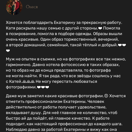
Олеся
Хочется поблагодарить Екатерину за прекрасную работу.
Катя раскрыла нашу семью с другой стороны.❤️ Помогла
в позирование, помогла в подборе одежды. Образы вышли
очень красивые. Один образ торжественный, вечерний,
а второй домашний, семейный, такой тёплый и добрый.❤️❤️
❤️
Муж не опытен в съемке, но на фотографиях все так нежно,
гармонично. Давно хотела фотосессию в таких образах,
но то образ не до конца представляла, то фотографа
не могла найти. Я так рада, что все звёзды сошлись у нас
с Катей.🙏🙏🙏 Не могу перестать любоваться
фотографиями.❤️❤️❤️
Даже муж заметил какие красивые фотографии.😍 Хочется
отметить профессионализм Екатерины. Человек
действительно от работы получает удовольствие,
вкладывает душу. Для неё главное не количество, чтоб
быстро ай да пойдёт, ей главное качество. К работе
подходит, как настоящий профессионал до каждого шага.
Наблюдаю давно за работой Екатерины и вижу как она